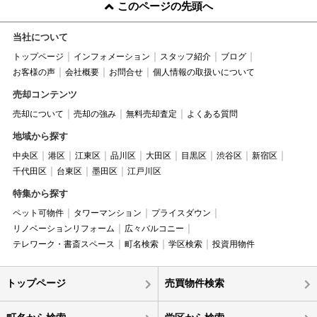
このページの先頭へ
当社について
トップページ
インフォメーション
スタッフ紹介
ブログ
お客様の声
会社概要
お問合せ
個人情報の取扱いについて
売却コンテンツ
売却について
売却の強み
無料売却査定
よくある質問
地域から探す
中央区
港区
江東区
品川区
大田区
目黒区
渋谷区
新宿区
千代田区
台東区
墨田区
江戸川区
特集から探す
ペット可物件
タワーマンション
プライスダウン
リノベーションリフォーム
広々バルコニー
テレワーク・書斎スペース
町名検索
学区検索
投資用物件
トップページ
売買物件検索