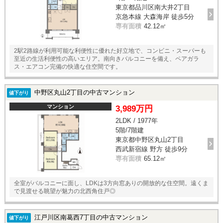
東京都品川区南大井2丁目
京急本線 大森海岸 徒歩5分
専有面積
42.12㎡
2駅2路線が利用可能な利便性に優れた好立地で、コンビニ・スーパーも
至近の生活利便性の高いエリア。南向きバルコニーを備え、ペアガラ
ス・エアコン完備の快適な住空間です。
中野区丸山2丁目の中古マンション
値下がり
マンション
3,989万円
2LDK / 1977年
5階/7階建
東京都中野区丸山2丁目
西武新宿線 野方 徒歩9分
専有面積
65.12㎡
全室がバルコニーに面し、LDKは3方向窓ありの開放的な住空間。遠くま
で見渡せる眺望が魅力の北西角住戸◎
江戸川区南葛西7丁目の中古マンション
値下がり