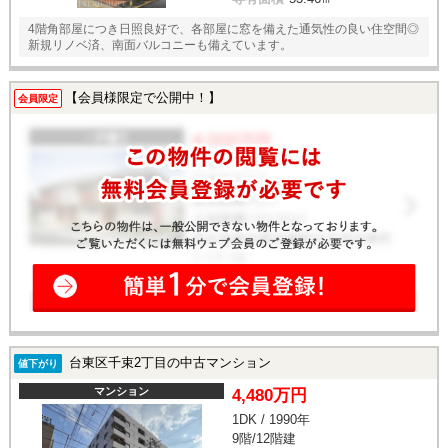
4階角部屋につき日照良好で、各部屋に窓を備えた通気性の良い住空間◎
新規リノベ済、南面バルコニーも備えています。
【会員様限定で公開中！】
会員限定
台東区千束2丁目の中古マンション
値下がり
マンション
4,480万円
1DK / 1990年
9階/12階建