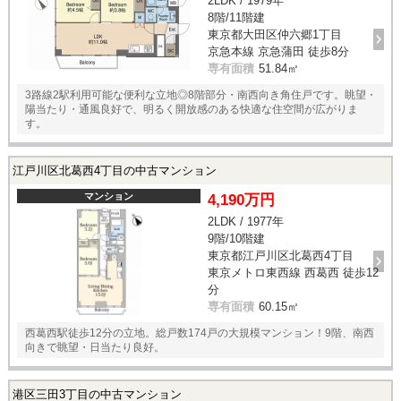
2LDK / 1979年
8階/11階建
東京都大田区仲六郷1丁目
京急本線 京急蒲田 徒歩8分
専有面積
51.84㎡
3路線2駅利用可能な便利な立地◎8階部分・南西向き角住戸です。眺望・
陽当たり・通風良好で、明るく開放感のある快適な住空間が広がりま
す。
江戸川区北葛西4丁目の中古マンション
マンション
4,190万円
2LDK / 1977年
9階/10階建
東京都江戸川区北葛西4丁目
東京メトロ東西線 西葛西 徒歩12
分
専有面積
60.15㎡
西葛西駅徒歩12分の立地。総戸数174戸の大規模マンション！9階、南西
向きで眺望・日当たり良好。
港区三田3丁目の中古マンション