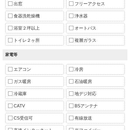
出窓
フリーアクセス
食器洗乾燥機
浄水器
浴室２坪以上
オートバス
トイレ２ヶ所
複層ガラス
家電等
エアコン
冷房
ガス暖房
石油暖房
冷蔵庫
地デジ対応
CATV
BSアンテナ
CS受信可
有線放送