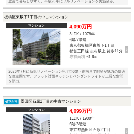
豊富で暮らしやすく、平成28年にフルリノベーションを実施済み。
板橋区東坂下1丁目の中古マンション
マンション
4,090万円
3LDK / 1978年
6階/7階建
東京都板橋区東坂下1丁目
都営三田線 志村坂上 徒歩11分
専有面積
61.6㎡
2026年7月に新規リノベーション完了◎6階・南向きで眺望が魅力の快適
な住空間です。フラット対面キッチンとペンダントライトが上質な空間
を演出。
墨田区石原2丁目の中古マンション
値下がり
マンション
4,099万円
1LDK / 1988年
6階/8階建
東京都墨田区石原2丁目