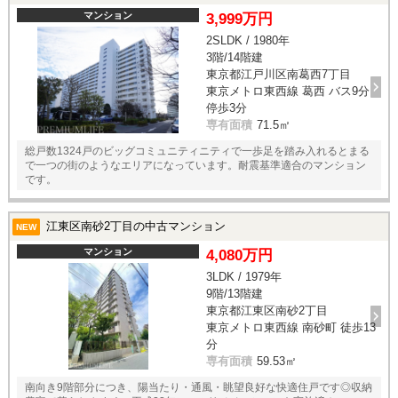
マンション
3,999万円
2SLDK / 1980年
3階/14階建
東京都江戸川区南葛西7丁目
東京メトロ東西線 葛西 バス9分
停歩3分
専有面積
71.5㎡
総戸数1324戸のビッグコミュニティニティで一歩足を踏み入れるとまる
で一つの街のようなエリアになっています。耐震基準適合のマンション
です。
江東区南砂2丁目の中古マンション
NEW
マンション
4,080万円
3LDK / 1979年
9階/13階建
東京都江東区南砂2丁目
東京メトロ東西線 南砂町 徒歩13
分
専有面積
59.53㎡
南向き9階部分につき、陽当たり・通風・眺望良好な快適住戸です◎収納