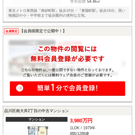
専有面積
54.46㎡
東京メトロ東西線『南砂町駅』徒歩10分・『東陽町駅』徒歩16分。買い
物施設や小・中学校まで徒歩圏内の便利な立地。
【会員様限定で公開中！】
会員限定
品川区南大井2丁目の中古マンション
マンション
3,980万円
1LDK / 1979年
8階/12階建