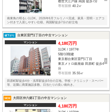
都営大江戸線 両国 徒歩7分
専有面積
40.2㎡
南東角の明るい1LDK。2026年6月フルリノベ完成、家具・照明・エアコ
ン付きで入居しやすい仕様。両国駅徒歩7分の好立地
台東区雷門1丁目の中古マンション
値下がり
マンション
4,180万円
1LDK / 1977年
5階/10階建
東京都台東区雷門1丁目
東京メトロ銀座線 田原町 徒歩4
分
専有面積
35.55㎡
田原町駅徒歩4分・浅草駅徒歩5分の立地。学校・クリニック・スーパー
等、近隣に商業施設多数。日当たりの良い南向き。
大田区仲六郷1丁目の中古マンション
NEW
マンション
4,180万円