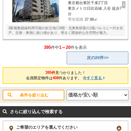
東京都台東区千束2丁目
東京メトロ日比谷線 入谷 徒歩7
分
専有面積
37.98㎡
3駅複数路線利用可能の好立地◎9階・北東角部屋の2面バルコニー付き住
戸。北側・東側に抜け感があり、明るく開放的な住空間が魅力。
395
1～20
件中
件を表示
次の20件>>
395件
見つかりました！
会員限定物件は
408
件あります。
今すぐ見る
条件を絞り込む
さらに絞り込んで検索する
ご希望のエリアを選んでください