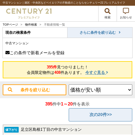
中古マンション｜港区・中央区などベイエリアの不動産のことならセンチュリー21プレミアムライフ
検索
お知らせ
TOPページ
>
物件検索
>
不動産情報一覧
現在の検索条件
さらに条件を絞り込む
中古マンション
この条件で新着メールを登録
395件
見つかりました！
会員限定物件は
408
件あります。
今すぐ見る
条件を絞り込む
395
1～20
件中
件を表示
次の20件>>
足立区島根1丁目の中古マンション
値下がり