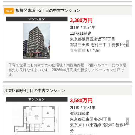
板橋区東坂下2丁目の中古マンション
NEW
マンション
3,380万円
3LDK / 1974年
11階/11階建
東京都板橋区東坂下2丁目
都営三田線 志村三丁目 徒歩10分
専有面積
67.48㎡
子育て世帯にもおすすめの住環境！南西角部屋・2面バルコニーにつき陽
当たり良好な住まいです。2026年4月完成の新規リノベーション住戸で
す。
江東区南砂4丁目の中古マンション
マンション
3,580万円
2LDK / 1981年
4階/11階建
東京都江東区南砂4丁目
東京メトロ東西線 南砂町 徒歩10
分