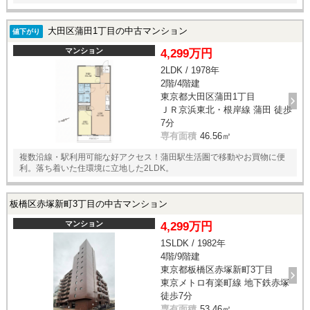
大田区蒲田1丁目の中古マンション
値下がり
マンション
4,299万円
2LDK / 1978年
2階/4階建
東京都大田区蒲田1丁目
ＪＲ京浜東北・根岸線 蒲田 徒歩
7分
専有面積
46.56㎡
複数沿線・駅利用可能な好アクセス！蒲田駅生活圏で移動やお買物に便
利。落ち着いた住環境に立地した2LDK。
板橋区赤塚新町3丁目の中古マンション
マンション
4,299万円
1SLDK / 1982年
4階/9階建
東京都板橋区赤塚新町3丁目
東京メトロ有楽町線 地下鉄赤塚
徒歩7分
専有面積
53.46㎡