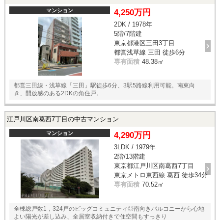
マンション
4,250万円
2DK / 1978年
5階/7階建
東京都港区三田3丁目
都営浅草線 三田 徒歩6分
専有面積
48.38㎡
都営三田線・浅草線「三田」駅徒歩6分、3駅5路線利用可能。南東向
き、開放感のある2DKの角住戸。
江戸川区南葛西7丁目の中古マンション
マンション
4,290万円
3LDK / 1979年
2階/13階建
東京都江戸川区南葛西7丁目
東京メトロ東西線 葛西 徒歩34分
専有面積
70.52㎡
全棟総戸数1，324戸のビッグコミュニティ◎南向きバルコニーから心地
よい陽光が差し込み、全居室収納付きで住空間もすっきり