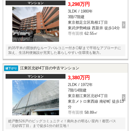
マンション
3,298万円
3LDK / 1980年
3階/7階建
東京都足立区島根1丁目
東武伊勢崎線 西新井 徒歩14分
専有面積
62.55㎡
約35平米の開放的なルーフバルコニー付き◎駅まで平坦なアプローチに
加え、生活利便施設が充実した暮らしやすい住環境も魅力。
江東区北砂4丁目の中古マンション
値下がり
マンション
3,380万円
2LDK / 1972年
7階/14階建
東京都江東区北砂4丁目
東京メトロ東西線 南砂町 徒歩13
分
専有面積
58.89㎡
総戸数526戸のビッグコミュニティ！南向きの明るい室内！都営バス
「北砂四丁目」まで徒歩1分の好立地！