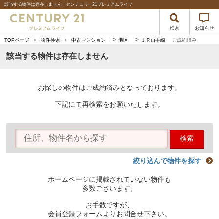
該当する物件は存在しません｜センチュリー21プレミアムライフ
検索
お知らせ
>
>
TOPページ
>
物件検索
>
中古マンション
港区
ＪＲ山手線
ご成約済み
該当する物件は存在しません
お探しの物件はご成約済みとなっております。
下記にて再検索をお願いたします。
検索
絞り込んで物件を探す
ホームページに掲載されていない物件も
多数ございます。
お手数ですが、
会員登録フォームよりお問合せ下さい。