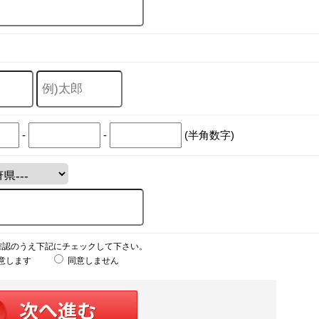
-
-
(半角数字)
確認のうえ下記にチェックして下さい。
意します
同意しません