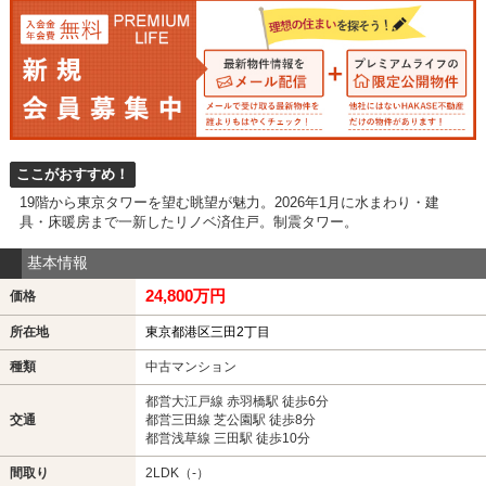
ここがおすすめ！
19階から東京タワーを望む眺望が魅力。2026年1月に水まわり・建
具・床暖房まで一新したリノベ済住戸。制震タワー。
基本情報
24,800万円
価格
所在地
東京都港区三田2丁目
種類
中古マンション
都営大江戸線 赤羽橋駅 徒歩6分
交通
都営三田線 芝公園駅 徒歩8分
都営浅草線 三田駅 徒歩10分
間取り
2LDK（-）