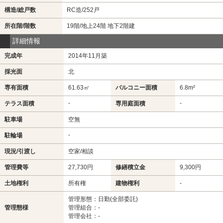
構造/総戸数
RC造/252戸
所在階/階数
19階/地上24階 地下2階建
詳細情報
完成年
2014年11月築
採光面
北
専有面積
61.63㎡
バルコニー面積
6.8m²
-
-
テラス面積
専用庭面積
駐車場
空無
-
駐輪場
現況/引渡し
空家/相談
管理費等
27,730円
修繕積立金
9,300円
土地権利
所有権
建物権利
-
管理形態：日勤(全部委託)
管理態様
管理組合：-
管理会社：-