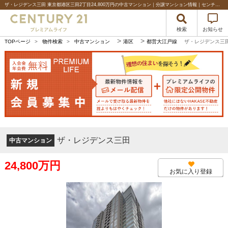
ザ・レジデンス三田 東京都港区三田2丁目24,800万円の中古マンション｜分譲マンション情報｜センチュリー21プレミアムライフ
検索
お知らせ
>
>
TOPページ
>
物件検索
>
中古マンション
港区
都営大江戸線
ザ・レジデンス三
ザ・レジデンス三田
中古マンション
24,800万円
お気に入り登録