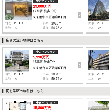
中古マンション
29,000万円
銀座駅 徒歩10分
東京都中央区銀座8丁目
1SLDK
2LDK
間取
築年
2025年
間取
土地
-㎡
建物
54.73㎡
土地
-㎡
広さの近い物件はこちら
中古マンション
5,990万円
浅草駅 徒歩7分
東京都台東区浅草6丁目
1SLDK
2LDK
間取
築年
1984年
間取
土地
-㎡
建物
59.74㎡
土地
-㎡
同じ学区の物件はこちら
中古マンション
15,800万円