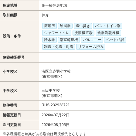
用途地域
第一種住居地域
取引態様
仲介
床暖房
給湯器
追い焚き
バス・トイレ別
シャワートイレ
洗濯機置場
食器洗乾燥機
設備・条件
浄水器
浴室乾燥機
バルコニー
ペット相談
制震・免震・耐震
リフォーム済み
建築確認番号
港区立赤羽小学校
小学校区
(東京都港区)
三田中学校
中学校区
(東京都港区)
RHS-232928721
物件番号
情報更新日
2026年07月22日
次回更新日
2026年08月05日
※各種情報と差異がある場合は現況優先となります