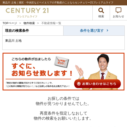
東品川 土地｜港区・中央区などベイエリアの不動産のことならセンチュリー21プレミアムライフ
検索
お知らせ
TOPページ
>
物件検索
>
不動産情報一覧
現在の検索条件
条件を選び直す
東品川 土地
お探しの条件では
物件が見つかりませんでした。
再度条件を指定しなおして
物件の検索をお願いいたします。