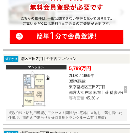
港区三田2丁目の中古マンション
値下がり
マンション
5,799万円
2LDK / 1969年
3階/6階建
東京都港区三田2丁目
都営大江戸線 麻布十番 徒歩9分
専有面積
45.36㎡
複数沿線・駅利用可能なアクセス！閑静な住宅地に立地し、落ち着いた
住環境。南向きで陽当り良好◎専用トランクルーム有（無償）