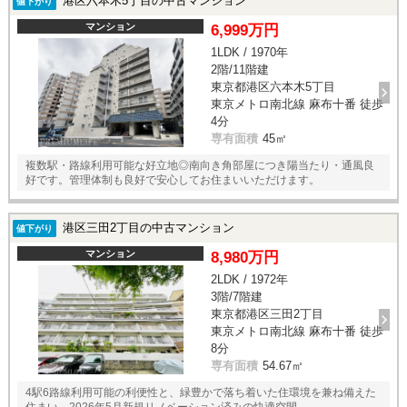
港区六本木5丁目の中古マンション
値下がり
マンション
6,999万円
1LDK / 1970年
2階/11階建
東京都港区六本木5丁目
東京メトロ南北線 麻布十番 徒歩
4分
専有面積
45㎡
複数駅・路線利用可能な好立地◎南向き角部屋につき陽当たり・通風良
好です。管理体制も良好で安心してお住まいいただけます。
港区三田2丁目の中古マンション
値下がり
マンション
8,980万円
2LDK / 1972年
3階/7階建
東京都港区三田2丁目
東京メトロ南北線 麻布十番 徒歩
8分
専有面積
54.67㎡
4駅6路線利用可能の利便性と、緑豊かで落ち着いた住環境を兼ね備えた