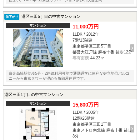
住まい。2026年5月新規リノベーション済みの快適空間
港区三田5丁目の中古マンション
値下がり
マンション
11,000万円
1LDK / 2012年
7階/13階建
東京都港区三田5丁目
都営大江戸線 麻布十番 徒歩12分
専有面積
44.23㎡
白金高輪駅徒歩5分・2路線利用可能で通勤通学に便利な好立地◎バルコ
ニーから東京タワーが望める角部屋住戸です。
港区三田1丁目の中古マンション
マンション
15,800万円
1LDK / 2005年
12階/25階建
東京都港区三田1丁目
東京メトロ南北線 麻布十番 徒歩
8分