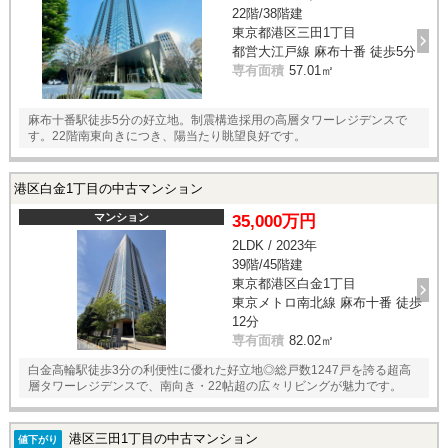
22階/38階建
東京都港区三田1丁目
都営大江戸線 麻布十番 徒歩5分
専有面積
57.01㎡
麻布十番駅徒歩5分の好立地。制震構造採用の高層タワーレジデンスで
す。22階南東向きにつき、陽当たり眺望良好です。
港区白金1丁目の中古マンション
マンション
35,000万円
2LDK / 2023年
39階/45階建
東京都港区白金1丁目
東京メトロ南北線 麻布十番 徒歩
12分
専有面積
82.02㎡
白金高輪駅徒歩3分の利便性に優れた好立地◎総戸数1247戸を誇る超高
層タワーレジデンスで、南向き・22帖超の広々リビングが魅力です。
港区三田1丁目の中古マンション
値下がり