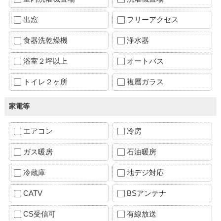
出窓
フリーアクセス
食器洗乾燥機
浄水器
浴室２坪以上
オートバス
トイレ２ヶ所
複層ガラス
家電等
エアコン
冷房
ガス暖房
石油暖房
冷蔵庫
地デジ対応
CATV
BSアンテナ
CS受信可
有線放送