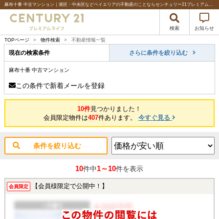
麻布十番 中古マンション｜港区・中央区などベイエリアの不動産のことならセンチュリー21プレミアムライフ
検索
お知らせ
TOPページ
>
物件検索
>
不動産情報一覧
現在の検索条件
さらに条件を絞り込む
麻布十番 中古マンション
この条件で新着メールを登録
10件
見つかりました！
会員限定物件は
407
件あります。
今すぐ見る
条件を絞り込む
10
1～10
件中
件を表示
【会員様限定で公開中！】
会員限定