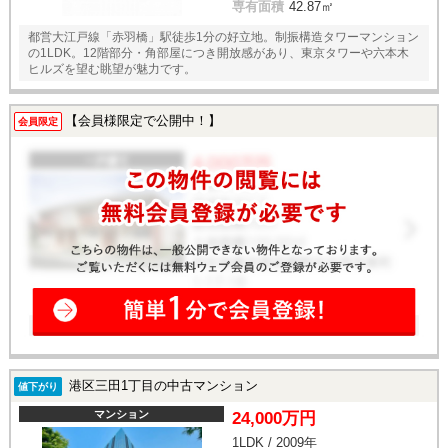
専有面積
42.87㎡
都営大江戸線「赤羽橋」駅徒歩1分の好立地。制振構造タワーマンション
の1LDK。12階部分・角部屋につき開放感があり、東京タワーや六本木
ヒルズを望む眺望が魅力です。
【会員様限定で公開中！】
会員限定
港区三田1丁目の中古マンション
値下がり
マンション
24,000万円
1LDK / 2009年