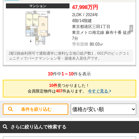
マンション
47,998万円
2LDK / 2024年
4階/14階建
東京都港区三田1丁目
東京メトロ南北線 麻布十番 徒歩
7分
専有面積
80.03㎡
2駅2路線利用可で通勤通学に便利な立地◎総戸数1，002戸のビッグコミ
ュニティでパークマンション等・築後未入居住戸です。
10
1～10
件中
件を表示
10件
見つかりました！
会員限定物件は
407
件あります。
今すぐ見る
条件を絞り込む
さらに絞り込んで検索する