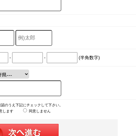
-
-
(半角数字)
確認のうえ下記にチェックして下さい。
意します
同意しません